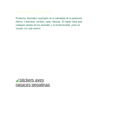
RECIÉN LLEGADOS
Productos ilustrados inspirados en la naturaleza de la península 
ibérica. Camisetas, stickers, tazas, láminas. El regalo ideal para 
cualquier amante de los animales y la biodiversidad. ¡echa un 
vistazo a lo más nuevo!  