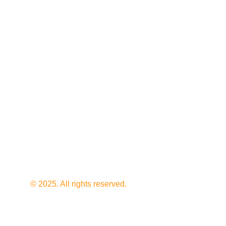
¡Te ayudo!
¿HABLAMOS?
holabalena@gmail.com
+34 603 849 827
Política de privacidad
Política de 
devoluciones
© 2025. All rights reserved.