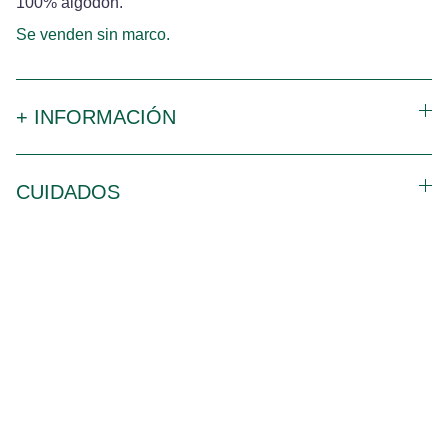
100% algodón.
Se venden sin marco.
+ INFORMACIÓN
CUIDADOS
Contacto
¿Necesitas ilustrar tu tesis, tienes un proyecto para 
la conservación y quieres ilustrarlo, quieres hacer 
un regalo original a un amante de la naturaleza? 