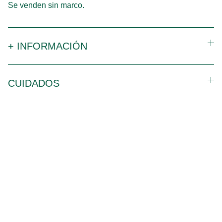
Se venden sin marco.
+ INFORMACIÓN
CUIDADOS
Contacto
¿Necesitas ilustrar tu tesis, tienes un proyecto para 
la conservación y quieres ilustrarlo, quieres hacer 
un regalo original a un amante de la naturaleza? 
¡Te ayudo!