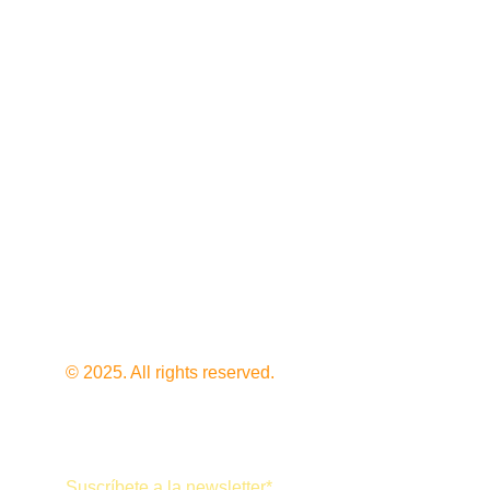
¿HABLAMOS?
holabalena@gmail.com
+34 603 849 827
Política de privacidad
Política de 
devoluciones
© 2025. All rights reserved.
Suscríbete a la newsletter*